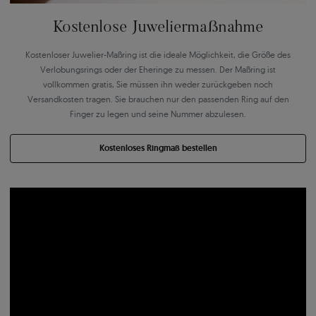
Kostenlose Juweliermaßnahme
Kostenloser Juwelier-Maßring ist die ideale Möglichkeit, die Größe des
Verlobungsrings oder der Eheringe zu messen. Der Maßring ist
vollkommen gratis, Sie müssen ihn weder zurückgeben noch
Versandkosten tragen. Sie brauchen nur den passenden Ring auf den
Finger zu legen und seine Nummer abzulesen.
Kostenloses Ringmaß bestellen