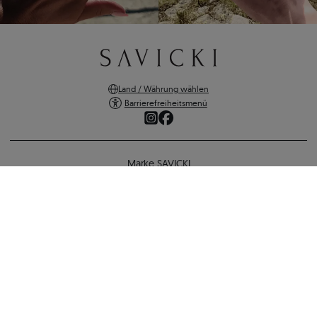
Land / Währung wählen
Barrierefreiheitsmenü
Marke SAVICKI
Online-Shopping
Verlobungsring SAVICKI: Weißgold, Diamanten
Unterstützung und wichtige Informationen
1.776 €
1.634 €
-
142 €
SICHERE ZAHLUNGEN
ZURÜCK ZUR KONFIGURATION
VERSANDARTEN