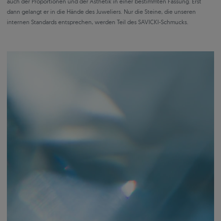
auch der Proportionen und der Ästhetik in einer bestimmten Fassung. Erst
dann gelangt er in die Hände des Juweliers. Nur die Steine, die unseren
internen Standards entsprechen, werden Teil des SAVICKI-Schmucks.