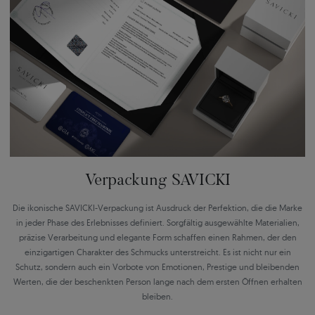
Verpackung SAVICKI
Die ikonische SAVICKI-Verpackung ist Ausdruck der Perfektion, die die Marke
in jeder Phase des Erlebnisses definiert. Sorgfältig ausgewählte Materialien,
präzise Verarbeitung und elegante Form schaffen einen Rahmen, der den
einzigartigen Charakter des Schmucks unterstreicht. Es ist nicht nur ein
Schutz, sondern auch ein Vorbote von Emotionen, Prestige und bleibenden
Werten, die der beschenkten Person lange nach dem ersten Öffnen erhalten
bleiben.