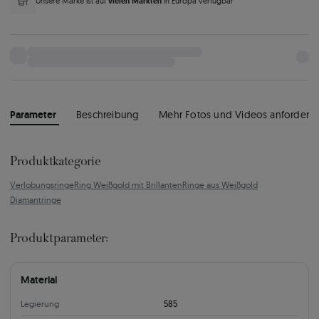
vielen Märkten
Unsere Marke ist auf
in Europa verfügbar
Parameter
Beschreibung
Mehr Fotos und Videos anfordern
Produktkategorie
Verlobungsringe
Ring Weißgold mit Brillanten
Ringe aus Weißgold
Diamantringe
Produktparameter:
Material
Legierung
585