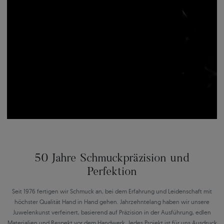
50 Jahre Schmuckpräzision und
Perfektion
Seit 1976 fertigen wir Schmuck an, bei dem Erfahrung und Leidenschaft mit
höchster Qualität Hand in Hand gehen. Jahrzehntelang haben wir unsere
Juwelenkunst verfeinert, basierend auf Präzision in der Ausführung, edlen
Materialien und Respekt vor dem Handwerk. Jedes Projekt ist für uns Ausdruck