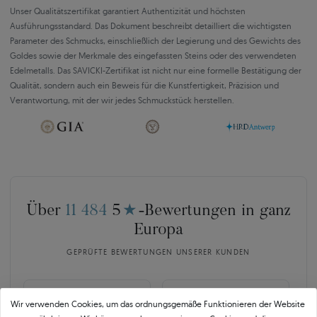
Unser Qualitätszertifikat garantiert Authentizität und höchsten
Ausführungsstandard. Das Dokument beschreibt detailliert die wichtigsten
Parameter des Schmucks, einschließlich der Legierung und des Gewichts des
Goldes sowie der Merkmale des eingefassten Steins oder des verwendeten
Edelmetalls. Das SAVICKI-Zertifikat ist nicht nur eine formelle Bestätigung der
Qualität, sondern auch ein Beweis für die Kunstfertigkeit, Präzision und
Verantwortung, mit der wir jedes Schmuckstück herstellen.
Über
11 484
5
★
-Bewertungen in ganz
Europa
GEPRÜFTE BEWERTUNGEN UNSERER KUNDEN
🇵🇱
🇨🇿
Wir verwenden Cookies, um das ordnungsgemäße Funktionieren der Website