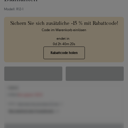
Modell: R12-1
Sichern Sie sich zusätzliche -15 % mit Rabattcode!
Code im Warenkorb einlösen
endet in
0
d
2
h
40
m
19
s
Rabattcode holen
1.634 €
1.776 €
Sie sparen 142 €
1.634 € -
Niedrigster Preis der letzten 30 Tage
Was bestimmt den Produktpreis?