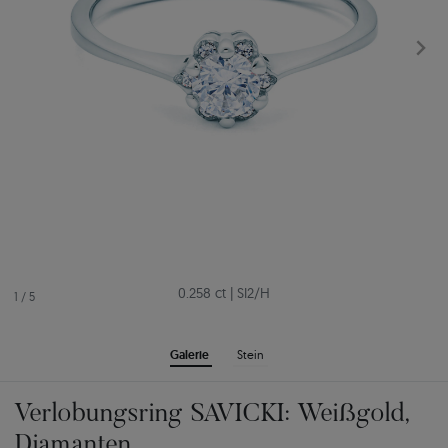
0.258 ct
|
SI2/H
1
/
5
Galerie
Stein
Verlobungsring SAVICKI: Weißgold,
Diamanten