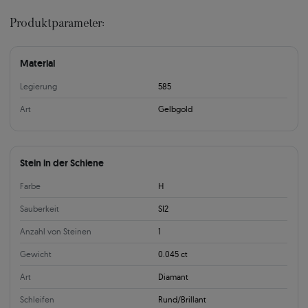
Produktparameter:
Material
Legierung
585
Art
Gelbgold
Stein in der Schiene
Farbe
H
Sauberkeit
SI2
Anzahl von Steinen
1
Gewicht
0.045 ct
Art
Diamant
Schleifen
Rund/Brillant