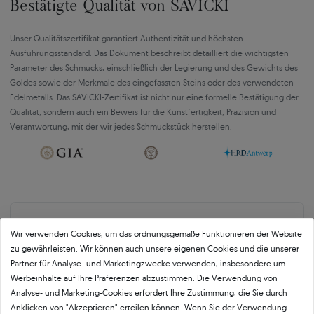
Bestätigte Qualität von SAVICKI
Unser Qualitätszertifikat garantiert Authentizität und höchsten
Ausführungsstandard. Das Dokument beschreibt detailliert die wichtigsten
Parameter des Schmucks, einschließlich der Legierung und des Gewichts des
Goldes sowie der Merkmale des eingefassten Steins oder des verwendeten
Edelmetalls. Das SAVICKI-Zertifikat ist nicht nur eine formelle Bestätigung der
Qualität, sondern auch ein Beweis für die Kunstfertigkeit, Präzision und
Verantwortung, mit der wir jedes Schmuckstück herstellen.
Über
11 484
5
★
-Bewertungen in ganz
Wir verwenden Cookies, um das ordnungsgemäße Funktionieren der Website
zu gewährleisten. Wir können auch unsere eigenen Cookies und die unserer
Europa
Partner für Analyse- und Marketingzwecke verwenden, insbesondere um
GEPRÜFTE BEWERTUNGEN UNSERER KUNDEN
Werbeinhalte auf Ihre Präferenzen abzustimmen. Die Verwendung von
Analyse- und Marketing-Cookies erfordert Ihre Zustimmung, die Sie durch
Anklicken von "Akzeptieren" erteilen können. Wenn Sie der Verwendung