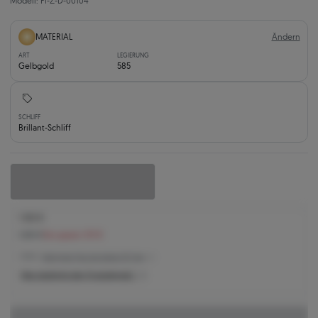
Modell: PI-Z-D-00104
Ändern
MATERIAL
ART
LEGIERUNG
Gelbgold
585
SCHLIFF
Brillant-Schliff
1.160 €
1.261 €
Sie sparen 101 €
1.135 € -
Niedrigster Preis der letzten 30 Tage
Was bestimmt den Produktpreis?