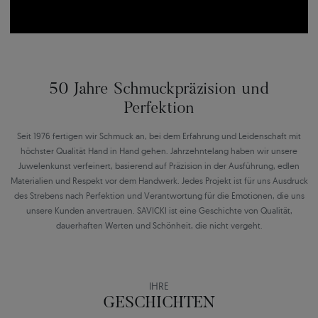
50 Jahre Schmuckpräzision und
Perfektion
Seit 1976 fertigen wir Schmuck an, bei dem Erfahrung und Leidenschaft mit
höchster Qualität Hand in Hand gehen. Jahrzehntelang haben wir unsere
Juwelenkunst verfeinert, basierend auf Präzision in der Ausführung, edlen
Materialien und Respekt vor dem Handwerk. Jedes Projekt ist für uns Ausdruck
des Strebens nach Perfektion und Verantwortung für die Emotionen, die uns
unsere Kunden anvertrauen. SAVICKI ist eine Geschichte von Qualität,
dauerhaften Werten und Schönheit, die nicht vergeht.
IHRE
GESCHICHTEN