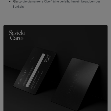
Glanz
- die diamantene Oberfläche verleiht ihm ein bezauberndes
Funkeln