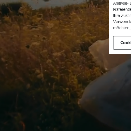
Analyse-
Präferenz
Ihre Zust
Verwendu
möchten, 
können Ih
Cooki