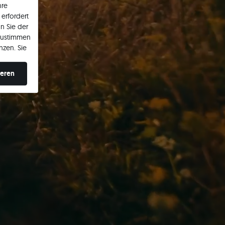
hre
erfordert
n Sie der
zustimmen
nzen. Sie
en ändern.
ieren